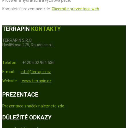
Prověřená hydratační a výživová péče.
Kompletní prezentace zde:
Glicemille prezentace web
TERRAPIN
KONTAKTY
TERRAPIN S.R.O.
Havlíčkova 275, Roudnice n.L.
Telefon:
+420 602 964 536
E-mail:
info@terrapin.cz
Website:
www.terrapin.cz
PREZENTACE
Prezentace značek naleznete zde.
DŮLEŽITÉ ODKAZY