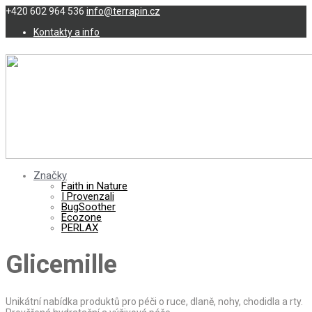
+420 602 964 536
info@terrapin.cz
Kontakty a info
Značky
Faith in Nature
I Provenzali
BugSoother
Ecozone
PERLAX
Glicemille
Unikátní nabídka produktů pro péči o ruce, dlaně, nohy, chodidla a rty.